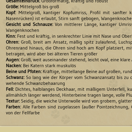
Gesamteindruck:
Großformatig, kräftig und robust
Größe:
Mittelgroß bis groß
Kopf:
Mittelgroß, kantiger Kopfumriss, Profil mit sanfter 
Nasenrücken) ist erlaubt, Stirn sanft gebogen, Wangenknoch
Gesicht und Schnauze:
Von mittlerer Länge, kantiger Umris
Wangenknochen
Kinn:
Fest und kräftig, in senkrechter Linie mit Nase und Obe
Ohren:
Groß, breit am Ansatz, mäßig spitz zulaufend, Luch
Ohrenrand hinaus, die Ohren sind hoch am Kopf platziert, mi
betragen, wird aber bei älteren Tieren größer
Augen:
Groß, weit auseinander stehend, leicht oval, eine klar
Nacken:
Bei Katern stark muskulös
Beine und Pfoten:
Kräftige, mittellange Beine auf großen, ru
Schwanz:
So lang wie der Körper vom Schwanzansatz bis zu de
wehende Schwanzbehaarung
Fell:
Dichtes, halblanges Deckhaar, mit mäßigem Unterfell, k
allmählich länger werdend, Hinterbeine tragen lange, volle P
Textur:
Seidig, die weiche Unterwolle wird von grobem, glatt
Farben:
Alle Farben sind zugelassen (außer Pointzeichnung, 
von der Fellfarbe