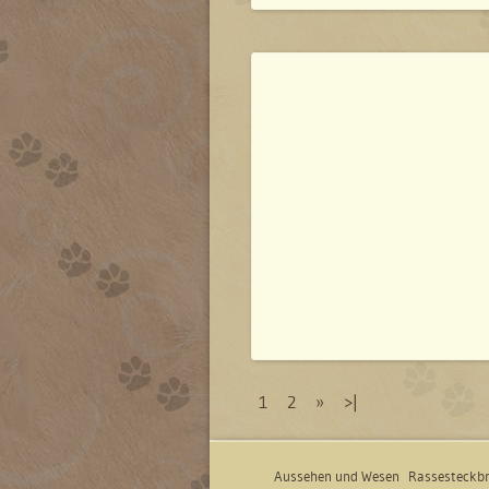
1
2
»
>|
Aussehen und Wesen
Rassesteckbr