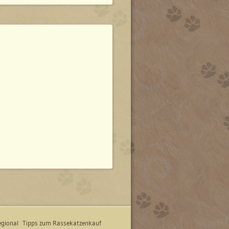
gional
Tipps zum Rassekatzenkauf