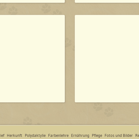
ief
Herkunft
Polydaktylie
Farbenlehre
Ernährung
Pflege
Fotos und Bilder
Re