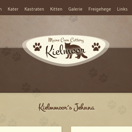
n
Kater
Kastraten
Kitten
Galerie
Freigehege
Links
Kielmmoor´s Jehnna