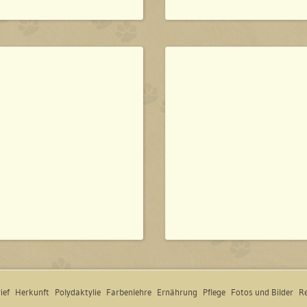
ief
Herkunft
Polydaktylie
Farbenlehre
Ernährung
Pflege
Fotos und Bilder
Re