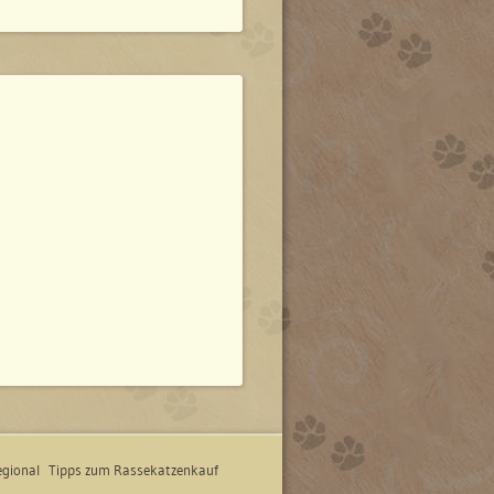
gional
Tipps zum Rassekatzenkauf