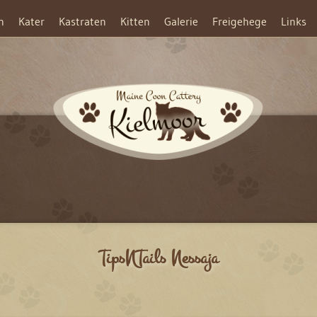
n
Kater
Kastraten
Kitten
Galerie
Freigehege
Links
TipsNTails Nessaja